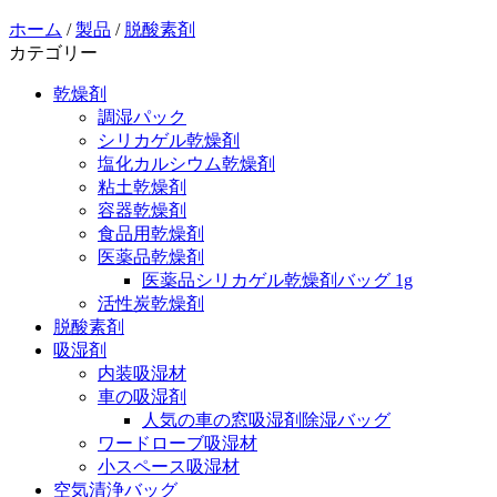
ホーム
/
製品
/
脱酸素剤
カテゴリー
乾燥剤
調湿パック
シリカゲル乾燥剤
塩化カルシウム乾燥剤
粘土乾燥剤
容器乾燥剤
食品用乾燥剤
医薬品乾燥剤
医薬品シリカゲル乾燥剤バッグ 1g
活性炭乾燥剤
脱酸素剤
吸湿剤
内装吸湿材
車の吸湿剤
人気の車の窓吸湿剤除湿バッグ
ワードローブ吸湿材
小スペース吸湿材
空気清浄バッグ