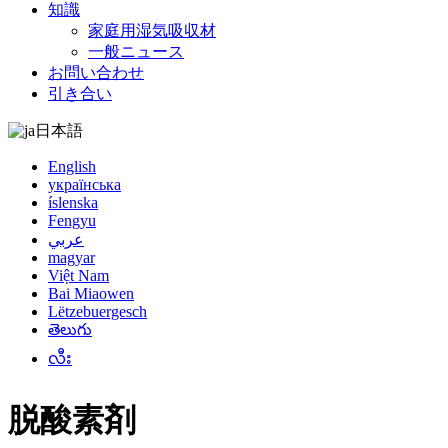
知識
家庭用湿気吸収材
一般ニュース
お問い合わせ
引き合い
日本語
English
українська
íslenska
Fengyu
عربي
magyar
Việt Nam
Bai Miaowen
Lëtzebuergesch
తెలుగు
လီး
脱酸素剤