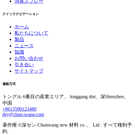
消臭スプレー
クイックナビゲーション
ホーム
私たちについて
製品
ニュース
知識
お問い合わせ
引き合い
サイトマップ
連絡方式
トングル 6番目の産業エリア、 longgang dist、深Shenzhen、
中国
+8613590123480
dry@chun-wang.com
著作権 ©深セン Chunwang new 材料 co .、 Ltd . すべて権利予
約.