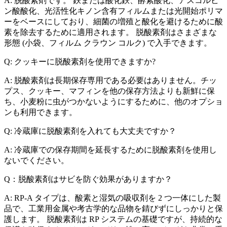
A: 脱酸素剤です。 鉄または酸化鉄、酵素酸化、アスコルビ
ン酸酸化、光活性化キノン含有フィルムまたは光開始ポリマ
ーをベースにしており、細菌の増殖と酸化を避けるために酸
素を除去するために適用されます。 脱酸素剤はさまざまな
形態 (小袋、フィルム クラウン コルク) で入手できます。
Q: クッキーに脱酸素剤を使用できますか?
A: 脱酸素剤は長期保存専用である必要はありません。チッ
プス、クッキー、マフィンを他の保存方法よりも新鮮に保
ち、小麦粉に虫がつかないようにするために、他のオプショ
ンも利用できます。
Q: 冷蔵庫に脱酸素剤を入れても大丈夫ですか？
A: 冷蔵庫での保存期間を延長するために脱酸素剤を使用し
ないでください。
Q：脱酸素剤はサビを防ぐ効果がありますか？
A: RP-A タイプは、酸素と湿気の吸収剤を 2 つ一体にした製
品で、工業用金属や考古学的な品物を錆びずにしっかりと保
護します。 脱酸素剤は RP システムの基礎ですが、持続的な