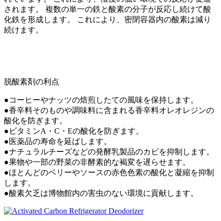
されます。 複数の単一の鉄と酸素の分子が反応し続けて酸
化鉄を形成します。 これにより、密閉容器内の酸素は減り
続けます。
脱酸素剤の利点
●コーヒーやナッツの焙煎したての風味を保持します。
●香辛料そのものや調味料に含まれる香辛料オレオレジンの
酸化を防ぎます。
●ビタミンA・C・Eの酸化を防ぎます。
●医薬品の寿命を延ばします。
●ナチュラルチーズなどの発酵乳製品のカビを抑制します。
●果物や一部の野菜の非酵素的な褐変を遅らせます。
●ほとんどのベリーやソースの赤色色素の酸化と凝縮を抑制
します。
●酸素欠乏は博物館内の害虫のない環境に貢献します。