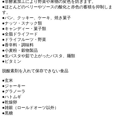
●非酵素加工により野菜や果物の変色を防ぎます。
●ほとんどのベリーやソースの酸化と赤色の蓄積を抑制しま
す。
●パン、クッキー、ケーキ、焼き菓子
●ナッツ・スナック類
●キャンディー・菓子類
●全脂ドライフード
●ドライフルーツ・野菜
●香辛料・調味料
●小麦粉・穀物製品
●生パスタや茹で上がったパスタ、麺類
●ビタミン
脱酸素剤を入れて保存できない食品
●玄米
●ジャーキー
●グラノーラ
●ハトムギ
●乾燥卵
●雑穀（ロールドオーツ以外）
●黒糖