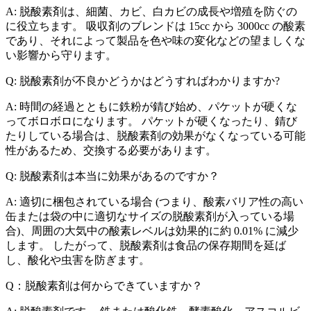
A: 脱酸素剤は、細菌、カビ、白カビの成長や増殖を防ぐの
に役立ちます。 吸収剤のブレンドは 15cc から 3000cc の酸素
であり、それによって製品を色や味の変化などの望ましくな
い影響から守ります。
Q: 脱酸素剤が不良かどうかはどうすればわかりますか?
A: 時間の経過とともに鉄粉が錆び始め、パケットが硬くな
ってボロボロになります。 パケットが硬くなったり、錆び
たりしている場合は、脱酸素剤の効果がなくなっている可能
性があるため、交換する必要があります。
Q: 脱酸素剤は本当に効果があるのですか？
A: 適切に梱包されている場合 (つまり、酸素バリア性の高い
缶または袋の中に適切なサイズの脱酸素剤が入っている場
合)、周囲の大気中の酸素レベルは効果的に約 0.01% に減少
します。 したがって、脱酸素剤は食品の保存期間を延ば
し、酸化や虫害を防ぎます。
Q：脱酸素剤は何からできていますか？