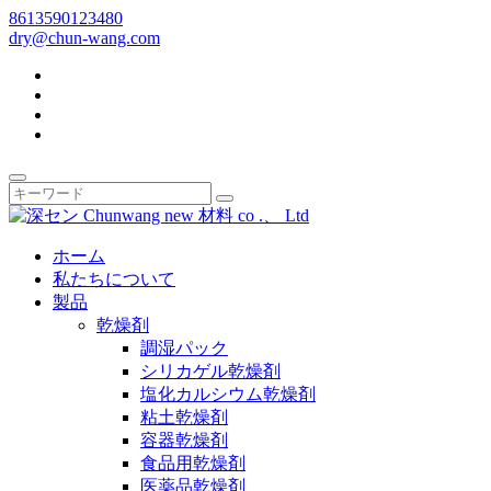
8613590123480
dry@chun-wang.com
ホーム
私たちについて
製品
乾燥剤
調湿パック
シリカゲル乾燥剤
塩化カルシウム乾燥剤
粘土乾燥剤
容器乾燥剤
食品用乾燥剤
医薬品乾燥剤